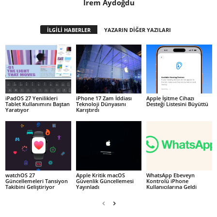
İrem Aydoğdu
İLGİLİ HABERLER
YAZARIN DİĞER YAZILARI
iPadOS 27 Yenilikleri
iPhone 17 Zam İddiası
Apple İşitme Cihazı
Tablet Kullanımını Baştan
Teknoloji Dünyasını
Desteği Listesini Büyüttü
Yaratıyor
Karıştırdı
watchOS 27
Apple Kritik macOS
WhatsApp Ebeveyn
Güncellemeleri Tansiyon
Güvenlik Güncellemesi
Kontrolü iPhone
Takibini Geliştiriyor
Yayınladı
Kullanıcılarına Geldi