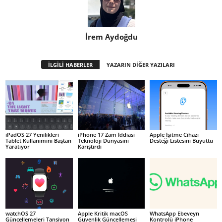
İrem Aydoğdu
İLGİLİ HABERLER
YAZARIN DİĞER YAZILARI
iPadOS 27 Yenilikleri
iPhone 17 Zam İddiası
Apple İşitme Cihazı
Tablet Kullanımını Baştan
Teknoloji Dünyasını
Desteği Listesini Büyüttü
Yaratıyor
Karıştırdı
watchOS 27
Apple Kritik macOS
WhatsApp Ebeveyn
Güncellemeleri Tansiyon
Güvenlik Güncellemesi
Kontrolü iPhone