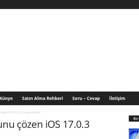
Künye
Satın Alma Rehberi
Soru – Cevap
İletişim
özen iOS 17.0.3 yayınlandı!
En 
unu çözen iOS 17.0.3