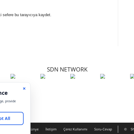
i sefere bu tarayıcıya kaydet.
SDN NETWORK
Hakkımızda
Künye
İletişim
Çerez Kullanımı
Soru-Cevap
©
Sh