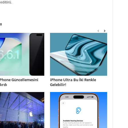
editörü.
RI
iPhone Güncellemesini
iPhone Ultra Bu İki Renkle
ırdı
Gelebilir!