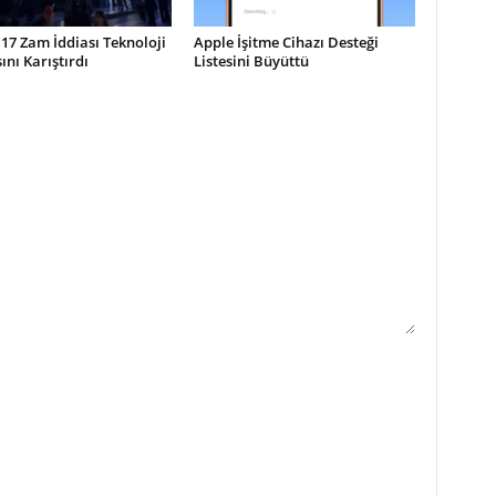
17 Zam İddiası Teknoloji
Apple İşitme Cihazı Desteği
nı Karıştırdı
Listesini Büyüttü