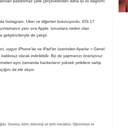
anılan paslanmaz çelik çerçevelerden daha iyi ısı dağılımı
a Instagram, Uber ve diğerleri bulunuyordu. iOS 17‌
ayınlamanın yanı sıra Apple, sorunlara neden olan
liştiricileriyle de çalıştı.
i, uygun iPhone’lar ve iPad’ler üzerinden Ayarlar > Genel
ablosuz olarak indirilebilir. Biz de yapmanızı öneriyoruz.
emeleri aynı zamanda hackerların yüksek yetkilere sahip
çığını da ele alıyor.
du. Sinema, bilim, teknoloji ve tarih meraklısı. Öğrenmeyi ve