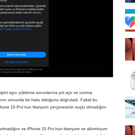
pini aşırı yükleme sorunlarına yol açtı ve ısınma
ının sonunda bir hata olduğunu doğruladı. Fakat bu
Phone 15 Pro‌’nun titanyum çerçevesinin suçlu olmadığını
e olmadığını ve ‌iPhone 15 Pro‌’nun titanyum ve alüminyum