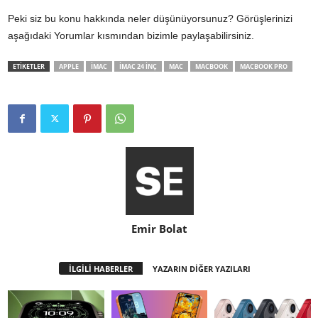
Peki siz bu konu hakkında neler düşünüyorsunuz? Görüşlerinizi
aşağıdaki Yorumlar kısmından bizimle paylaşabilirsiniz.
ETİKETLER
APPLE
IMAC
IMAC 24 INÇ
MAC
MACBOOK
MACBOOK PRO
Emir Bolat
İLGİLİ HABERLER
YAZARIN DİĞER YAZILARI