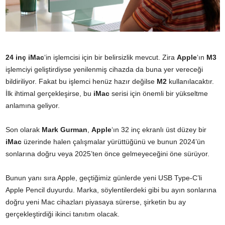
24 inç iMac
‘in işlemcisi için bir belirsizlik mevcut. Zira
Apple
‘ın
M3
işlemciyi geliştirdiyse yenilenmiş cihazda da buna yer vereceği
bildiriliyor. Fakat bu işlemci henüz hazır değilse
M2
kullanılacaktır.
İlk ihtimal gerçekleşirse, bu
iMac
serisi için önemli bir yükseltme
anlamına geliyor.
Son olarak
Mark Gurman
,
Apple
‘ın 32 inç ekranlı üst düzey bir
iMac
üzerinde halen çalışmalar yürüttüğünü ve bunun 2024’ün
sonlarına doğru veya 2025’ten önce gelmeyeceğini öne sürüyor.
Bunun yanı sıra Apple, geçtiğimiz günlerde yeni USB Type-C’li
Apple Pencil duyurdu. Marka, söylentilerdeki gibi bu ayın sonlarına
doğru yeni Mac cihazları piyasaya sürerse, şirketin bu ay
gerçekleştirdiği ikinci tanıtım olacak.