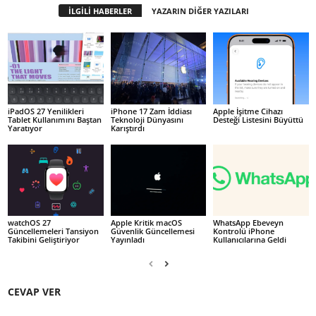
İLGİLİ HABERLER
YAZARIN DİĞER YAZILARI
iPadOS 27 Yenilikleri
iPhone 17 Zam İddiası
Apple İşitme Cihazı
Tablet Kullanımını Baştan
Teknoloji Dünyasını
Desteği Listesini Büyüttü
Yaratıyor
Karıştırdı
watchOS 27
Apple Kritik macOS
WhatsApp Ebeveyn
Güncellemeleri Tansiyon
Güvenlik Güncellemesi
Kontrolü iPhone
Takibini Geliştiriyor
Yayınladı
Kullanıcılarına Geldi
CEVAP VER