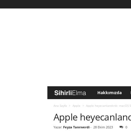
Hakkımızda
S
i
Ana Sayfa
Apple
Apple heyecanlandırdı: macOS 
Apple heyecanlan
h
Yazar:
Feyza Tanrıverdi
-
28 Ekim 2023
0
i