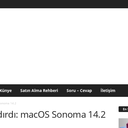
Künye
Satın Alma Rehberi
Soru – Cevap
İletişim
Sonoma 14.2
En 
dırdı: macOS Sonoma 14.2