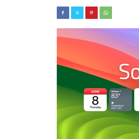
r
l
i
E
l
m
a