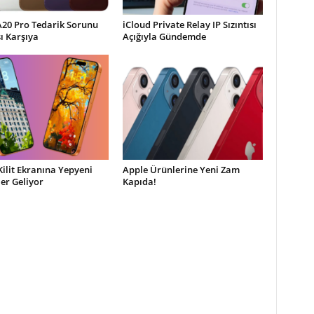
A20 Pro Tedarik Sorunu
iCloud Private Relay IP Sızıntısı
şı Karşıya
Açığıyla Gündemde
Kilit Ekranına Yepyeni
Apple Ürünlerine Yeni Zam
ler Geliyor
Kapıda!