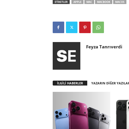
ETİKETLER
APPLE
MAC
MACBOOK
MACOS
Feyza Tanrıverdi
İLGİLİ HABERLER
YAZARIN DİĞER YAZILA