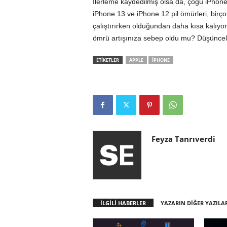
İlerleme kaydedilmiş olsa da, çoğu iPhone k
iPhone 13 ve iPhone 12 pil ömürleri, birçok
çalıştırırken olduğundan daha kısa kalıy
ömrü artışınıza sebep oldu mu? Düşünceler
ETİKETLER
APPLE
IPHONE
Feyza Tanrıverdi
İLGİLİ HABERLER
YAZARIN DİĞER YAZILA