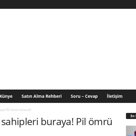
Künye
Satın Alma Rehberi
Soru – Cevap
İletişim
aya! Pil ömrü artacak!
En 
sahipleri buraya! Pil ömrü