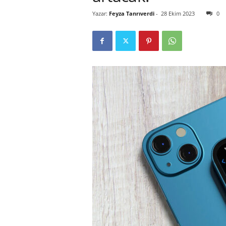
Yazar:
Feyza Tanrıverdi
-
28 Ekim 2023
0
r
l
i
E
l
m
a