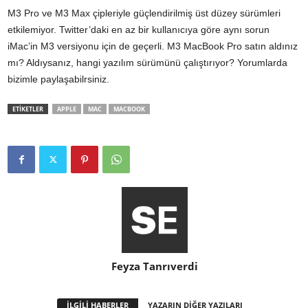
M3 Pro ve M3 Max çipleriyle güçlendirilmiş üst düzey sürümleri
etkilemiyor. Twitter’daki en az bir kullanıcıya göre aynı sorun
iMac’in M3 versiyonu
için de geçerli. M3 MacBook Pro satın aldınız
mı? Aldıysanız, hangi yazılım sürümünü çalıştırıyor? Yorumlarda
bizimle paylaşabilrsiniz.
ETİKETLER
APPLE
MAC
MACBOOK
Feyza Tanrıverdi
İLGİLİ HABERLER
YAZARIN DİĞER YAZILARI