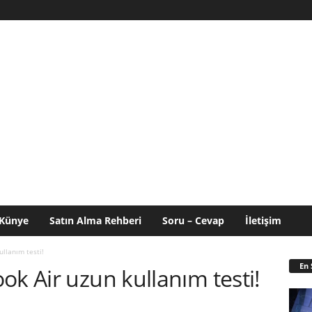
Künye
Satın Alma Rehberi
Soru – Cevap
İletişim
llanım testi!
En 
ok Air uzun kullanım testi!