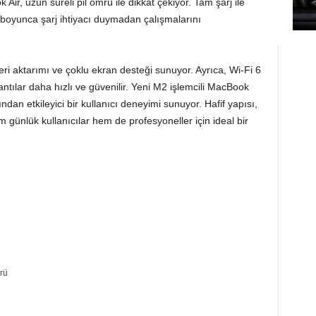
ir, uzun süreli pil ömrü ile dikkat çekiyor. Tam şarj ile
n boyunca şarj ihtiyacı duymadan çalışmalarını
eri aktarımı ve çoklu ekran desteği sunuyor. Ayrıca, Wi-Fi 6
antılar daha hızlı ve güvenilir. Yeni M2 işlemcili MacBook
an etkileyici bir kullanıcı deneyimi sunuyor. Hafif yapısı,
 günlük kullanıcılar hem de profesyoneller için ideal bir
rü