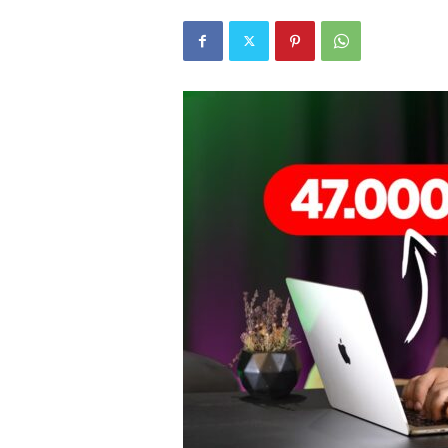
r
l
i
E
l
m
a