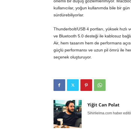
önemli bir düşüş gözlemlenmiyor. MacBook A
kullanıcılar, yoğun kullanımda bile bir gü
sürdürebiliyorlar.
Thunderbolt/USB 4 portları, yüksek hızlı v
ve Bluetooth 5.0 desteği ile kablosuz bağl
Air, hem tasarım hem de performans açısınd
güçlü performansı ve uzun pil ömrü ile hem
seçenek oluşturuyor.
Yiğit Can Polat
Sihirlielma.com haber editö