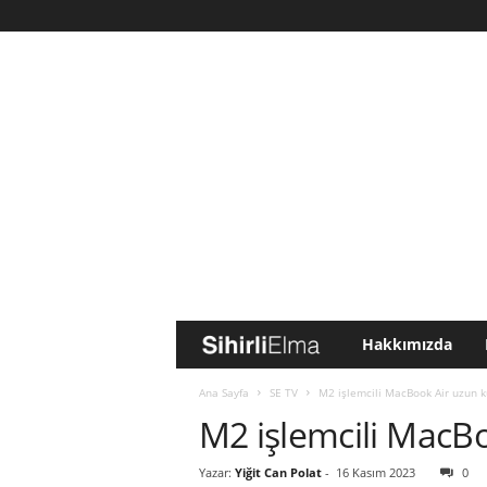
Hakkımızda
S
i
Ana Sayfa
SE TV
M2 işlemcili MacBook Air uzun ku
M2 işlemcili MacBo
h
Yazar:
Yiğit Can Polat
-
16 Kasım 2023
0
i