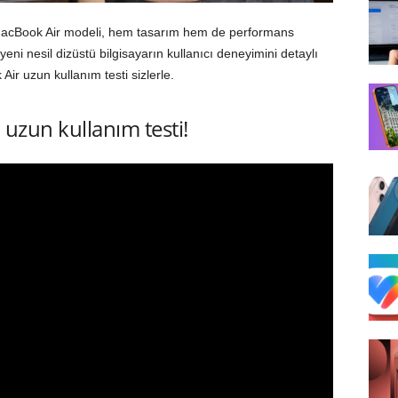
i MacBook Air modeli, hem tasarım hem de performans
ni nesil dizüstü bilgisayarın kullanıcı deneyimini detaylı
Air uzun kullanım testi sizlerle.
uzun kullanım testi!