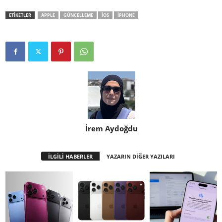
ETİKETLER
APPLE
GÜNCELLEME
IOS
IPHONE
İrem Aydoğdu
İLGİLİ HABERLER
YAZARIN DİĞER YAZILARI