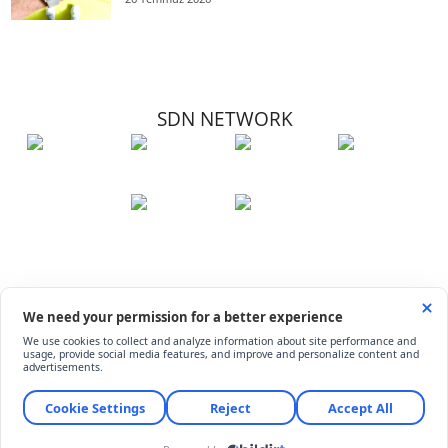
SDN NETWORK
Hakkımızda
Künye
İletişim
Çerez Kullanımı
Soru-Cevap
©
ShiftDelete.Net