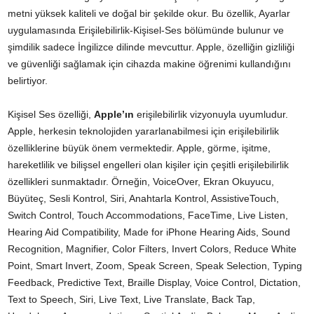
metni yüksek kaliteli ve doğal bir şekilde okur. Bu özellik, Ayarlar
uygulamasında Erişilebilirlik-Kişisel-Ses bölümünde bulunur ve
şimdilik sadece İngilizce dilinde mevcuttur. Apple, özelliğin gizliliği
ve güvenliği sağlamak için cihazda makine öğrenimi kullandığını
belirtiyor.
Kişisel Ses özelliği,
Apple’ın
erişilebilirlik vizyonuyla uyumludur.
Apple, herkesin teknolojiden yararlanabilmesi için erişilebilirlik
özelliklerine büyük önem vermektedir. Apple, görme, işitme,
hareketlilik ve bilişsel engelleri olan kişiler için çeşitli erişilebilirlik
özellikleri sunmaktadır. Örneğin, VoiceOver, Ekran Okuyucu,
Büyüteç, Sesli Kontrol, Siri, Anahtarla Kontrol, AssistiveTouch,
Switch Control, Touch Accommodations, FaceTime, Live Listen,
Hearing Aid Compatibility, Made for iPhone Hearing Aids, Sound
Recognition, Magnifier, Color Filters, Invert Colors, Reduce White
Point, Smart Invert, Zoom, Speak Screen, Speak Selection, Typing
Feedback, Predictive Text, Braille Display, Voice Control, Dictation,
Text to Speech, Siri, Live Text, Live Translate, Back Tap,