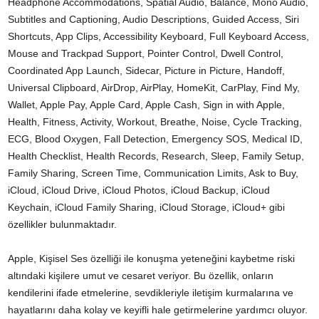
Headphone Accommodations, Spatial Audio, Balance, Mono Audio,
Subtitles and Captioning, Audio Descriptions, Guided Access, Siri
Shortcuts, App Clips, Accessibility Keyboard, Full Keyboard Access,
Mouse and Trackpad Support, Pointer Control, Dwell Control,
Coordinated App Launch, Sidecar, Picture in Picture, Handoff,
Universal Clipboard, AirDrop, AirPlay, HomeKit, CarPlay, Find My,
Wallet, Apple Pay, Apple Card, Apple Cash, Sign in with Apple,
Health, Fitness, Activity, Workout, Breathe, Noise, Cycle Tracking,
ECG, Blood Oxygen, Fall Detection, Emergency SOS, Medical ID,
Health Checklist, Health Records, Research, Sleep, Family Setup,
Family Sharing, Screen Time, Communication Limits, Ask to Buy,
iCloud, iCloud Drive, iCloud Photos, iCloud Backup, iCloud
Keychain, iCloud Family Sharing, iCloud Storage, iCloud+ gibi
özellikler bulunmaktadır.
Apple, Kişisel Ses özelliği ile konuşma yeteneğini kaybetme riski
altındaki kişilere umut ve cesaret veriyor. Bu özellik, onların
kendilerini ifade etmelerine, sevdikleriyle iletişim kurmalarına ve
hayatlarını daha kolay ve keyifli hale getirmelerine yardımcı oluyor.