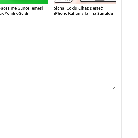
 FaceTime Güncellemesi
Signal Çoklu Cihaz Desteği
ük Yenilik Geldi
iPhone Kullanıcılarına Sunuldu