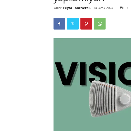
Yazar:
Feyza Tanrıverdi
-
14 Ocak 2024
0
r
l
i
E
l
m
a