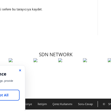
i sefere bu tarayıcıya kaydet.
SDN NETWORK
Hakkımızda
Künye
İletişim
Çerez Kullanımı
Soru-Cevap
©
Sh