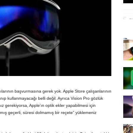
cılarının başvurmasına gerek yok. Apple Store çalışanlarının
nıp kullanmayacağı belli değil. Ayrıca Vision Pro gözlük
z gerekiyorsa, Apple’ın optik ekler yapabilmesi için
mış geçerli, süresi dolmamış bir reçete” yüklemeniz