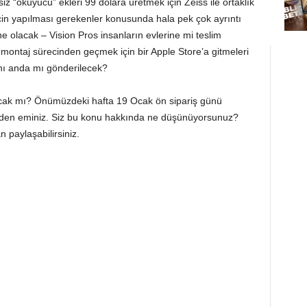
siz “okuyucu” ekleri 99 dolara üretmek için Zeiss ile ortaklık
çin yapılması gerekenler konusunda hala pek çok ayrıntı
ne olacak – Vision Pros insanların evlerine mi teslim
 montaj sürecinden geçmek için bir Apple Store’a gitmeleri
ynı anda mı gönderilecek?
lacak mı? Önümüzdeki hafta 19 Ocak ön sipariş günü
zden eminiz. Siz bu konu hakkında ne düşünüyorsunuz?
 paylaşabilirsiniz.