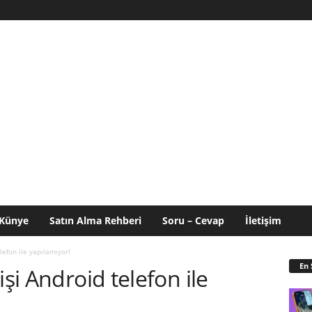
Künye
Satın Alma Rehberi
Soru – Cevap
İletişim
lefon ile yapılamıyor!
En 
işi Android telefon ile