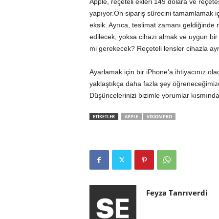
Apple, reçeteli ekleri 149 dolara ve reçete
yapıyor.Ön sipariş sürecini tamamlamak i
eksik. Ayrıca, teslimat zamanı geldiğinde 
edilecek, yoksa cihazı almak ve uygun bir
mi gerekecek? Reçeteli lensler cihazla a
Ayarlamak için bir iPhone’a ihtiyacınız o
yaklaştıkça daha fazla şey öğreneceğimi
Düşüncelerinizi bizimle yorumlar kısmından
ETİKETLER
APPLE
VISION PRO
Feyza Tanrıverdi