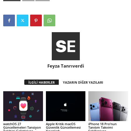
Feyza Tanrıverdi
İLGİLİ HABERLER
YAZARIN DİĞER YAZILARI
watchOS 27
Apple Kritik macOS
iPhone 18 Pro’nun
Güncellemeleri Tansiyon
Güvenlik Güncellemesi
Tanıtım Takvimi
Takibini Geliştiriyor
Yayınladı
Şekilleniyor