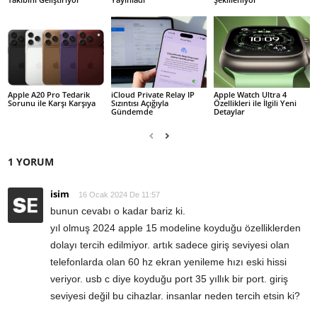
Apple A20 Pro Tedarik
iCloud Private Relay IP
Apple Watch Ultra 4
Sorunu ile Karşı Karşıya
Sızıntısı Açığıyla
Özellikleri ile İlgili Yeni
Gündemde
Detaylar
1 YORUM
isim
16 Ocak 2024 De 11:57
bunun cevabı o kadar bariz ki.
yıl olmuş 2024 apple 15 modeline koyduğu özelliklerden
dolayı tercih edilmiyor. artık sadece giriş seviyesi olan
telefonlarda olan 60 hz ekran yenileme hızı eski hissi
veriyor. usb c diye koyduğu port 35 yıllık bir port. giriş
seviyesi değil bu cihazlar. insanlar neden tercih etsin ki?