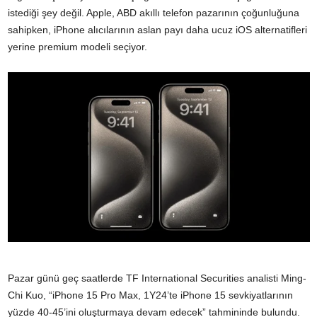
istediği şey değil. Apple, ABD akıllı telefon pazarının çoğunluğuna
sahipken, iPhone alıcılarının aslan payı daha ucuz iOS alternatifleri
yerine premium modeli seçiyor.
Pazar günü geç saatlerde TF International Securities analisti Ming-
Chi Kuo, “iPhone 15 Pro Max, 1Y24’te iPhone 15 sevkiyatlarının
yüzde 40-45’ini oluşturmaya devam edecek” tahmininde bulundu.