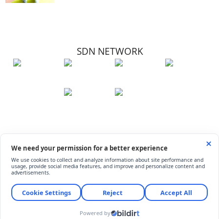
SDN NETWORK
Hakkımızda
Künye
İletişim
Çerez Kullanımı
Soru-Cevap
©
ShiftDelete.Net