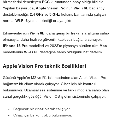
hizmetlerini denetleyen
FCC
kurumundan onay aldığı bildirildi.
Yapılan başvuruda,
Apple Vision Pro
‘nun
Wi-Fi 6E
bağlantıyı
desteklemediği,
2,4 GHz
ve
5 GHz
frekans bantlarında çalışan
normal
Wi-Fi 6
‘yı desteklediği ortaya çıktı.
Bilmeyenler için
Wi-Fi 6E
, daha geniş bir frekans aralığına sahip
olmasıyla, daha hızlı ve güvenilir kablosuz bağlantı sunuyor.
iPhone 15 Pro
modelleri ve 2023’te piyasaya sürülen tüm
Mac
modellerinin
Wi-Fi 6E
desteğine sahip olduğunu hatırlatalım.
Apple Vision Pro teknik özellikleri
Gücünü Apple’ın M2 ve R1 işlemcisinden alan Apple Vision Pro,
bağımsız bir cihaz olarak çalışıyor. Cihaz için bir kontrolü
bulunmuyor. Uzamsal ses sistemine ve farklı modlara sahip olan
sanal gerçeklik gözlüğü, Vision OS işletim sisteminde çalışıyor.
Bağımsız bir cihaz olarak çalışıyor.
Cihaz için bir kontrolcü bulunmuyor.