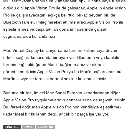
MFi sertifikasına sahip tüm kumandalar, tıpkı iPhone veya iPad’de
olduğu gibi Apple Vision Pro ile de çalışacak. Apple’ın Apple Vision
Pro ile çalışmayacağını açıkça belirttiği birkaç şeyden biri de
Bluetooth fareler. İmleç hareket ettirme aracı Apple Vision Pro ile
eşleştirilemez ve başa takılan donanım üzerinde çalışan
uygulamalarda kullanılamaz.
Mac Virtual Display kullanıyorsanız fareleri kullanmaya devam
edebileceğiniz konusunda bir uyarı var. Bluetooth veya kablolu
farenin bağlı olduğu bir Mac’e bağlanırsanız ve ekranı
görüntülemek için Apple Vision Pro’yu bu Mac’e bağlarsanız, bu
Mac’in klavye ve faresini normal şekilde kullanabilirsiniz.
Bununla birlikte, imleci Mac Sanal Ekran’ın kenarlarından diğer
Apple Vision Pro uygulamalarının pencerelerine de taşıyabilirsiniz.
Bu, fareyi doğrudan Apple Vision Pro’nun kendisiyle eşleştirmek
kadar ideal bir kullanım değil, ancak bir parça işe yarıyor.
ETİKETLER
APPLE
VISION PRO