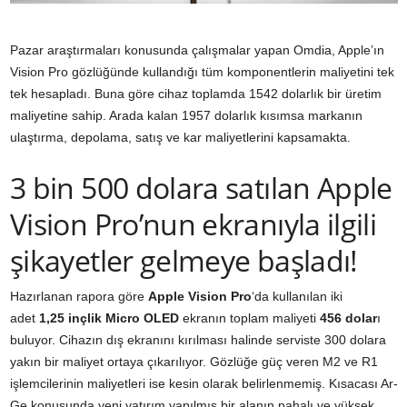
Pazar araştırmaları konusunda çalışmalar yapan Omdia, Apple’ın
Vision Pro gözlüğünde kullandığı tüm komponentlerin maliyetini tek
tek hesapladı. Buna göre cihaz toplamda 1542 dolarlık bir üretim
maliyetine sahip. Arada kalan 1957 dolarlık kısımsa markanın
ulaştırma, depolama, satış ve kar maliyetlerini kapsamakta.
3 bin 500 dolara satılan Apple
Vision Pro’nun ekranıyla ilgili
şikayetler gelmeye başladı!
Hazırlanan rapora göre
Apple Vision Pro
‘da kullanılan iki
adet
1,25 inçlik Micro OLED
ekranın toplam maliyeti
456 dolar
ı
buluyor. Cihazın dış ekranını kırılması halinde serviste 300 dolara
yakın bir maliyet ortaya çıkarılıyor. Gözlüğe güç veren M2 ve R1
işlemcilerinin maliyetleri ise kesin olarak belirlenmemiş. Kısacası Ar-
Ge konusunda yeni yatırım yapılmış bir alanın pahalı ve yüksek