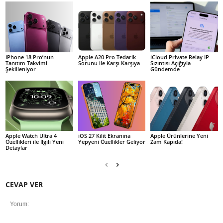
iPhone 18 Pro’nun
Apple A20 Pro Tedarik
iCloud Private Relay IP
Tanıtım Takvimi
Sorunu ile Karşı Karşıya
Sızıntısı Açığıyla
Şekilleniyor
Gündemde
Apple Watch Ultra 4
iOS 27 Kilit Ekranına
Apple Ürünlerine Yeni
Özellikleri ile İlgili Yeni
Yepyeni Özellikler Geliyor
Zam Kapıda!
Detaylar
CEVAP VER