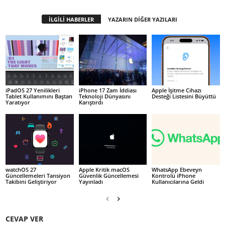
İLGİLİ HABERLER
YAZARIN DİĞER YAZILARI
iPadOS 27 Yenilikleri
iPhone 17 Zam İddiası
Apple İşitme Cihazı
Tablet Kullanımını Baştan
Teknoloji Dünyasını
Desteği Listesini Büyüttü
Yaratıyor
Karıştırdı
watchOS 27
Apple Kritik macOS
WhatsApp Ebeveyn
Güncellemeleri Tansiyon
Güvenlik Güncellemesi
Kontrolü iPhone
Takibini Geliştiriyor
Yayınladı
Kullanıcılarına Geldi
CEVAP VER