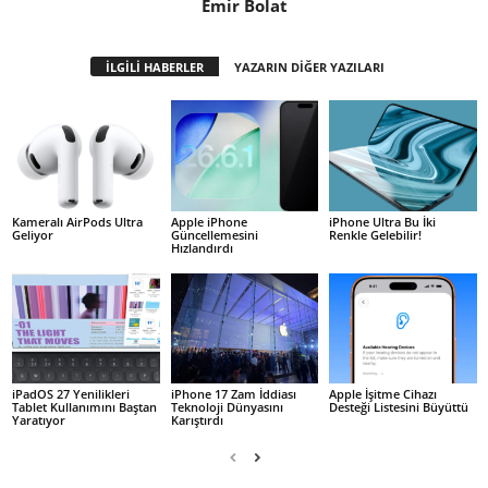
Emir Bolat
İLGİLİ HABERLER
YAZARIN DİĞER YAZILARI
Kameralı AirPods Ultra
Apple iPhone
iPhone Ultra Bu İki
Geliyor
Güncellemesini
Renkle Gelebilir!
Hızlandırdı
iPadOS 27 Yenilikleri
iPhone 17 Zam İddiası
Apple İşitme Cihazı
Tablet Kullanımını Baştan
Teknoloji Dünyasını
Desteği Listesini Büyüttü
Yaratıyor
Karıştırdı