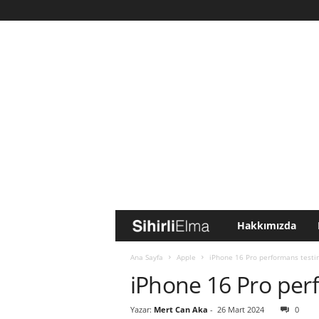
Hakkımızda
S
i
Ana Sayfa
Apple
iPhone 16 Pro performans testi
iPhone 16 Pro per
h
Yazar:
Mert Can Aka
-
26 Mart 2024
0
i