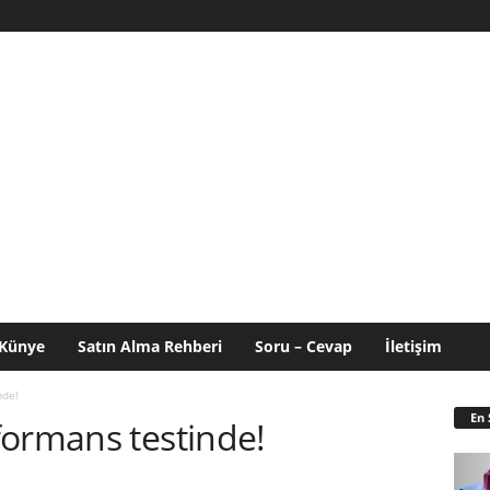
Künye
Satın Alma Rehberi
Soru – Cevap
İletişim
nde!
En 
formans testinde!