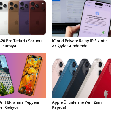
A20 Pro Tedarik Sorunu
iCloud Private Relay IP Sızıntısı
şı Karşıya
Açığıyla Gündemde
Kilit Ekranına Yepyeni
Apple Ürünlerine Yeni Zam
ler Geliyor
Kapıda!