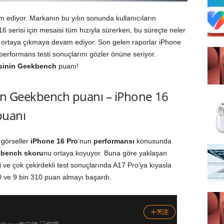
m ediyor. Markanın bu yılın sonunda kullanıcıların
 serisi için mesaisi tüm hızıyla sürerken, bu süreçte neler
r ortaya çıkmaya devam ediyor. Son gelen raporlar iPhone
performans testi sonuçlarını gözler önüne seriyor.
sinin
Geekbench
puanı!
nin Geekbench puanı – iPhone 16
 puanı
 görseller
iPhone 16 Pro
‘nun
performansı
konusunda
kbench skoru
nu ortaya koyuyor. Buna göre yaklaşan
 ve çok çekirdekli test sonuçlarında A17 Pro’ya kıyasla
0 ve 9 bin 310 puan almayı başardı.