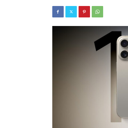
r
l
i
E
l
m
a