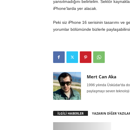
yansıtmadığını belirtelim. Sektör kaynakları
iPhone’larda yer alacak.
Peki siz iPhone 16 serisinin tasarımı ve g
yorumlar bölümünde bizlerle paylaşabilirsi
Mert Can Aka
1996 yılında Üsküdar'da doğ
paylaşmayı seven teknoloji 
İLGİLİ HABERLER
YAZARIN DİĞER YAZILA