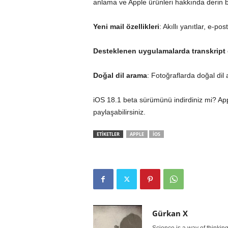
anlama ve Apple ürünleri hakkında derin bi
Yeni mail özellikleri
: Akıllı yanıtlar, e-po
Desteklenen uygulamalarda transkript ö
Doğal dil arama
: Fotoğraflarda doğal dil
iOS 18.1 beta sürümünü indirdiniz mi?
Ap
paylaşabilirsiniz.
ETİKETLER
APPLE
IOS
Gürkan X