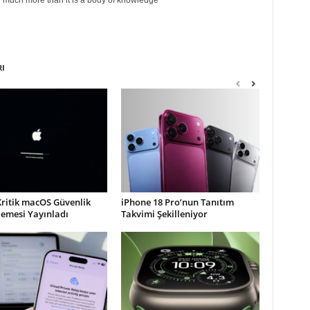
g much more than it is a body of knowledge
RI
Kritik macOS Güvenlik
iPhone 18 Pro’nun Tanıtım
lemesi Yayınladı
Takvimi Şekilleniyor