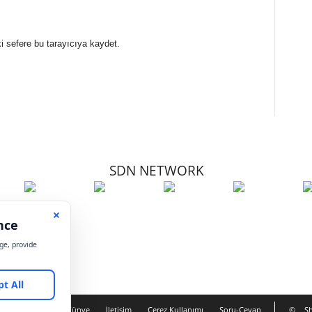
i sefere bu tarayıcıya kaydet.
SDN NETWORK
Hakkımızda
Künye
İletişim
Çerez Kullanımı
Soru-Cevap
©
Sh