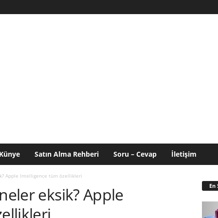
Künye
Satın Alma Rehberi
Soru – Cevap
İletişim
k? Apple Intelligence tüm özellikleri
En 
 neler eksik? Apple
llikleri