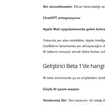
Siri süncellemeleri
: Ekran farkındalığı ve
ChatGPT entegrasyonu
Apple Mail uygulamasında gelen kutusu
Yukarıda yer alan eksiklikler, Apple Intel
özelliklerin lansmanda yer almayacağını do
ilk tatlarını sunuyor ancak daha fazlası yo
Geliştirici Beta 1’de hang
İlk beta sürümünde şu an erişilebilen özell
Güçlü AI yazım araçları
Yenilenmiş Siri
: Yeni tasarımı, bir isteği