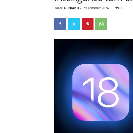
Yazar:
Gürkan X
-
29 Temmuz 2024
0
r
l
i
E
l
m
a