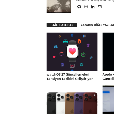
Science is a way of thinkin
İLGİLİ HABERLER
YAZARIN DİĞER YAZILA
watchOS 27 Güncellemeleri
Apple 
Tansiyon Takibini Geliştiriyor
Güncel