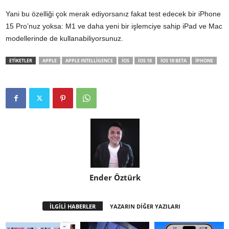
Yani bu özelliği çok merak ediyorsanız fakat test edecek bir iPhone
15 Pro’nuz yoksa: M1 ve daha yeni bir işlemciye sahip iPad ve Mac
modellerinde de kullanabiliyorsunuz.
ETİKETLER
APPLE
APPLE INTELLIGENCE
IOS
IOS 18
IOS 18 BETA
IPHONE
Ender Öztürk
İLGİLİ HABERLER
YAZARIN DİĞER YAZILARI