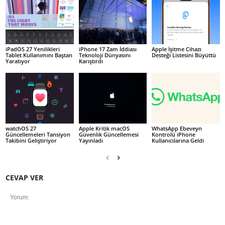
iPadOS 27 Yenilikleri
iPhone 17 Zam İddiası
Apple İşitme Cihazı
Tablet Kullanımını Baştan
Teknoloji Dünyasını
Desteği Listesini Büyüttü
Yaratıyor
Karıştırdı
watchOS 27
Apple Kritik macOS
WhatsApp Ebeveyn
Güncellemeleri Tansiyon
Güvenlik Güncellemesi
Kontrolü iPhone
Takibini Geliştiriyor
Yayınladı
Kullanıcılarına Geldi
CEVAP VER