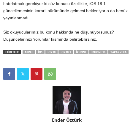
hatırlatmak gerekiyor ki söz konusu özellikler, iOS 18.1
güncellemesinin kararlı sürümünde gelmesi bekleniyor o da henüz
yayınlanmadı.
Siz okuyucularımız bu konu hakkında ne düşünüyorsunuz?
Düşüncelerinizi Yorumlar kısmında belirtebilirsiniz.
ETİKETLER
APPLE
IOS
IOS 18
IOS 18.1
IPHONE
IPHONE 16
YAPAY ZEKA
Ender Öztürk