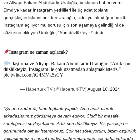
ve Altyapı Bakanı Abdulkadir Uraloğlu, beklenen haberi verdi.
Şimdiye kadar Instagram yetkilileri ile üç adet toplantı
gerçekleştirdiklerini belirten Uraloğlu, ciddi yol alındığını belirtti.
Instagram açılıyor mu sorusu için son aşamaya gelindiğini de
sözlerine ekleyen Uraloğlu, “Son düzlükteyiz!” dedi.
Instagram ne zaman açılacak?
Ulaştırma ve Altyapı Bakanı Abdulkadir Uraloğlu: "Artık son
düzlükteyiz. Instagram ile çok uzatmadan anlaşmak isteriz."
pic.twitter.com/tG4MVk5sCY
— Habertürk TV (@HaberturkTV)
August 10, 2024
“Şu ana kadar üç tane toplantı yapıldı. Ama anlık olarak
arkadaşlarımız görüşmeye devam ediyor. Ciddi bir mesafe
katettiğimizi söyleyebilirim. Artık son düzlükteyiz. Biz yasakçı bir
görünümde olmak istemiyoruz. Çok net söylüyorum, bizim özgürlük
yaklaşımımızın sosyal medya platformlarından çok daha yukarıda