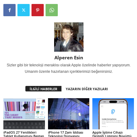
Alperen Esin
Sizler gibi bir teknoloji meraklısı olarak Apple özelinde haberler yapıyorum.
Umarım özenle hazırlanan içeriklerimizi beğenirsiniz.
İLGİLİ HABERLER
YAZARIN DİĞER YAZILARI
iPadOS 27 Yenilikleri
iPhone 17 Zam İddiası
Apple İşitme Cihazı
Tablet Kullanımını Baştan
Teknoloji Dünyasını
Desteği Listesini Büyüttü