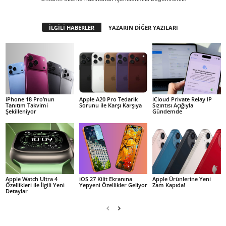
İLGİLİ HABERLER
YAZARIN DİĞER YAZILARI
iPhone 18 Pro’nun
Apple A20 Pro Tedarik
iCloud Private Relay IP
Tanıtım Takvimi
Sorunu ile Karşı Karşıya
Sızıntısı Açığıyla
Şekilleniyor
Gündemde
Apple Watch Ultra 4
iOS 27 Kilit Ekranına
Apple Ürünlerine Yeni
Özellikleri ile İlgili Yeni
Yepyeni Özellikler Geliyor
Zam Kapıda!
Detaylar