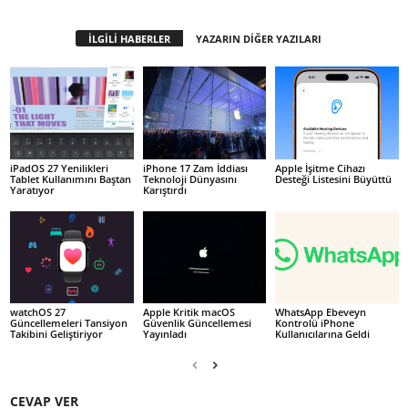
İLGİLİ HABERLER
YAZARIN DİĞER YAZILARI
iPadOS 27 Yenilikleri
iPhone 17 Zam İddiası
Apple İşitme Cihazı
Tablet Kullanımını Baştan
Teknoloji Dünyasını
Desteği Listesini Büyüttü
Yaratıyor
Karıştırdı
watchOS 27
Apple Kritik macOS
WhatsApp Ebeveyn
Güncellemeleri Tansiyon
Güvenlik Güncellemesi
Kontrolü iPhone
Takibini Geliştiriyor
Yayınladı
Kullanıcılarına Geldi
CEVAP VER