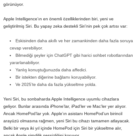
görünüyor.
Apple Intelligence’ın en önemli özelliklerinden biri, yeni ve
geliştirilmiş Siri. Bu yapay zeka destekli Siri’nin pek çok artısı var:
Eskisinden daha akıllı ve her zamankinden daha fazla soruya
cevap verebiliyor.
Bilmediği şeyler için ChatGPT gibi harici sohbet robotlarından
yararlanabiliyor.
Yanlış konuştuğunuzda daha affedici.
Bir istekten diğerine bağlamı koruyabiliyor.
Ve 2025’te daha da fazla yükseltme yolda.
Yeni Siri, bu sonbaharda Apple Intelligence uyumlu cihazlara
geliyor. Bunlar arasında iPhone’lar, iPad’ler ve Mac’ler yer alıyor.
Ancak HomePod’lar yok. Apple’ın asistanı HomePod’un birincil
arayüzü olmasına rağmen, yeni Siri bu cihazı tamamen atlayacak.
Belki bir veya iki yıl içinde HomePod için Siri bir yükseltme alır,
ancak Apple şimdilik sessizliğini koruyor.