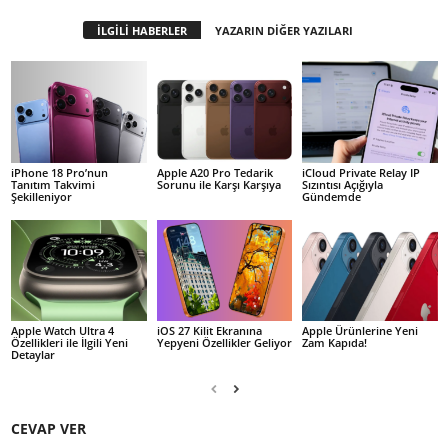
İLGİLİ HABERLER
YAZARIN DİĞER YAZILARI
iPhone 18 Pro’nun
Apple A20 Pro Tedarik
iCloud Private Relay IP
Tanıtım Takvimi
Sorunu ile Karşı Karşıya
Sızıntısı Açığıyla
Şekilleniyor
Gündemde
Apple Watch Ultra 4
iOS 27 Kilit Ekranına
Apple Ürünlerine Yeni
Özellikleri ile İlgili Yeni
Yepyeni Özellikler Geliyor
Zam Kapıda!
Detaylar
CEVAP VER