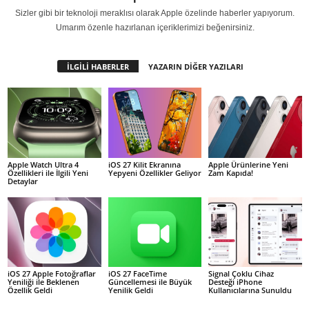
Sizler gibi bir teknoloji meraklısı olarak Apple özelinde haberler yapıyorum.
Umarım özenle hazırlanan içeriklerimizi beğenirsiniz.
İLGİLİ HABERLER
YAZARIN DİĞER YAZILARI
Apple Watch Ultra 4
iOS 27 Kilit Ekranına
Apple Ürünlerine Yeni
Özellikleri ile İlgili Yeni
Yepyeni Özellikler Geliyor
Zam Kapıda!
Detaylar
iOS 27 Apple Fotoğraflar
iOS 27 FaceTime
Signal Çoklu Cihaz
Yeniliği ile Beklenen
Güncellemesi ile Büyük
Desteği iPhone
Özellik Geldi
Yenilik Geldi
Kullanıcılarına Sunuldu