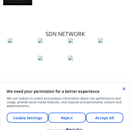
SDN NETWORK
Hakkımızda
Künye
İletişim
Çerez Kullanımı
Soru-Cevap
©
ShiftDelete.Net