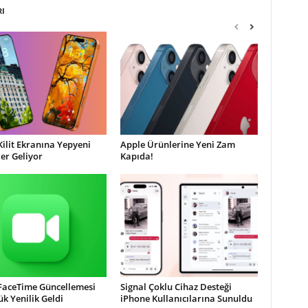
RI
Kilit Ekranına Yepyeni
Apple Ürünlerine Yeni Zam
ler Geliyor
Kapıda!
 FaceTime Güncellemesi
Signal Çoklu Cihaz Desteği
ük Yenilik Geldi
iPhone Kullanıcılarına Sunuldu