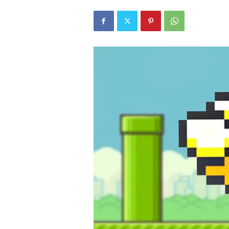
r
l
i
E
l
m
a