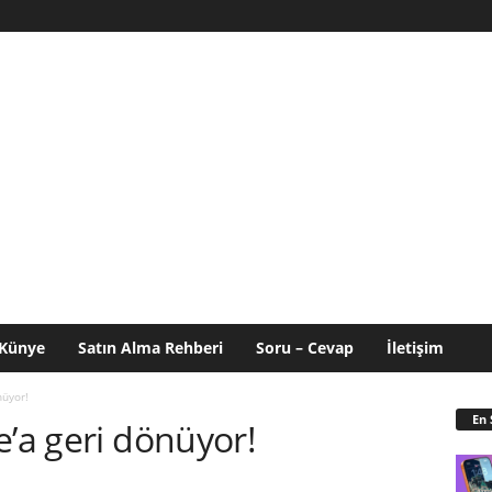
Künye
Satın Alma Rehberi
Soru – Cevap
İletişim
nüyor!
En 
e’a geri dönüyor!