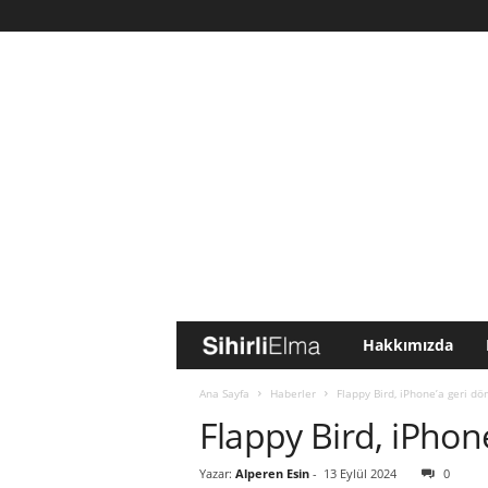
Hakkımızda
S
i
Ana Sayfa
Haberler
Flappy Bird, iPhone’a geri dö
Flappy Bird, iPhon
h
Yazar:
Alperen Esin
-
13 Eylül 2024
0
i