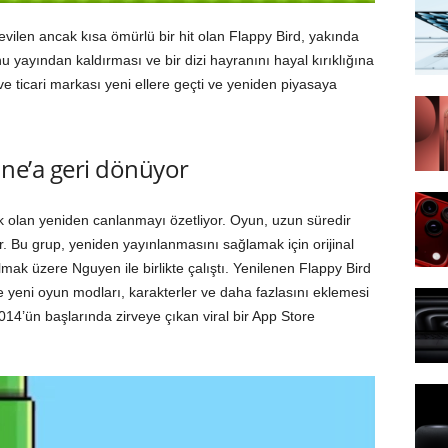
vilen ancak kısa ömürlü bir hit olan Flappy Bird, yakında
nu yayından kaldırması ve bir dizi hayranını hayal kırıklığına
ve ticari markası yeni ellere geçti ve yeniden piyasaya
one’a geri dönüyor
k olan yeniden canlanmayı özetliyor. Oyun, uzun süredir
or. Bu grup, yeniden yayınlanmasını sağlamak için orijinal
mak üzere Nguyen ile birlikte çalıştı. Yenilenen Flappy Bird
 yeni oyun modları, karakterler ve daha fazlasını eklemesi
014’ün başlarında zirveye çıkan viral bir App Store