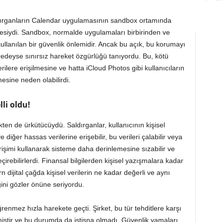
aldırganların Calendar uygulamasının sandbox ortamında
siydi. Sandbox, normalde uygulamaları birbirinden ve
kullanılan bir güvenlik önlemidir. Ancak bu açık, bu korumayı
edeyse sınırsız hareket özgürlüğü tanıyordu. Bu, kötü
rilere erişilmesine ve hatta iCloud Photos gibi kullanıcıların
rmesine neden olabilirdi.
li oldu!
kten de ürkütücüydü. Saldırganlar, kullanıcının kişisel
 diğer hassas verilerine erişebilir, bu verileri çalabilir veya
işimi kullanarak sisteme daha derinlemesine sızabilir ve
eçirebilirlerdi. Finansal bilgilerden kişisel yazışmalara kadar
 dijital çağda kişisel verilerin ne kadar değerli ve aynı
ni gözler önüne seriyordu.
ğrenmez hızla harekete geçti. Şirket, bu tür tehditlere karşı
iştir ve bu durumda da istisna olmadı. Güvenlik yamaları