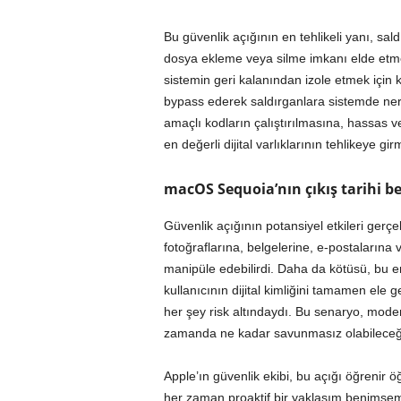
Bu güvenlik açığının en tehlikeli yanı, s
dosya ekleme veya silme imkanı elde etme
sistemin geri kalanından izole etmek için 
bypass ederek saldırganlara sistemde ner
amaçlı kodların çalıştırılmasına, hassas ve
en değerli dijital varlıklarının tehlikeye gi
macOS Sequoia’nın çıkış tarihi bel
Güvenlik açığının potansiyel etkileri gerçe
fotoğraflarına, belgelerine, e-postalarına ve
manipüle edebilirdi. Daha da kötüsü, bu er
kullanıcının dijital kimliğini tamamen ele g
her şey risk altındaydı. Bu senaryo, modern
zamanda ne kadar savunmasız olabileceği
Apple’ın güvenlik ekibi, bu açığı öğrenir ö
her zaman proaktif bir yaklaşım benimsem