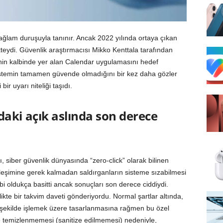
ğlam duruşuyla tanınır. Ancak 2022 yılında ortaya çıkan
ikteydi. Güvenlik araştırmacısı Mikko Kenttala tarafından
inin kalbinde yer alan Calendar uygulamasını hedef
r sistemin tamamen güvende olmadığını bir kez daha gözler
bir uyarı niteliği taşıdı.
aki açık aslında son derece
ı, siber güvenlik dünyasında “zero-click” olarak bilinen
kileşimine gerek kalmadan saldırganların sisteme sızabilmesi
i oldukça basitti ancak sonuçları son derece ciddiydi.
likte bir takvim daveti gönderiyordu. Normal şartlar altında,
ir şekilde işlemek üzere tasarlanmasına rağmen bu özel
 temizlenmemesi (sanitize edilmemesi) nedeniyle,