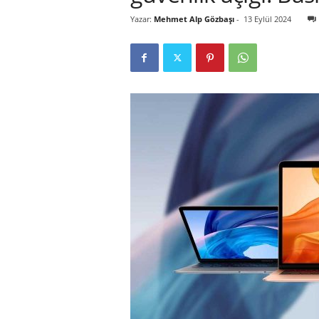
Yazar:
Mehmet Alp Gözbaşı
-
13 Eylül 2024
r
l
i
E
l
m
a