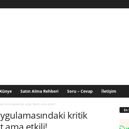
Künye
Satın Alma Rehberi
Soru – Cevap
İletişim
kritik güvenlik açığı: Basit ama etkili!
En 
gulamasındaki kritik
t ama etkili!