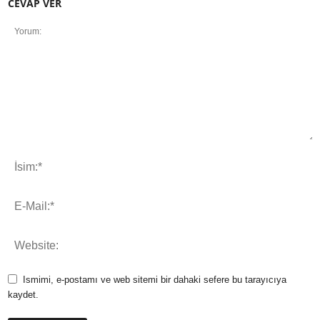
CEVAP VER
Ismimi, e-postamı ve web sitemi bir dahaki sefere bu tarayıcıya
kaydet.