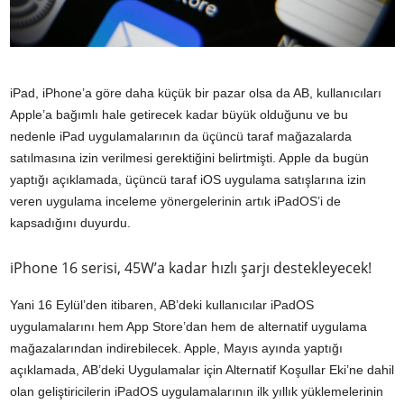
iPad, iPhone’a göre daha küçük bir pazar olsa da AB, kullanıcıları
Apple’a bağımlı hale getirecek kadar büyük olduğunu ve bu
nedenle iPad uygulamalarının da üçüncü taraf mağazalarda
satılmasına izin verilmesi gerektiğini belirtmişti. Apple da bugün
yaptığı açıklamada, üçüncü taraf iOS uygulama satışlarına izin
veren uygulama inceleme yönergelerinin artık iPadOS’i de
kapsadığını duyurdu.
iPhone 16 serisi, 45W’a kadar hızlı şarjı destekleyecek!
Yani 16 Eylül’den itibaren, AB’deki kullanıcılar iPadOS
uygulamalarını hem App Store’dan hem de alternatif uygulama
mağazalarından indirebilecek. Apple, Mayıs ayında yaptığı
açıklamada, AB’deki Uygulamalar için Alternatif Koşullar Eki’ne dahil
olan geliştiricilerin iPadOS uygulamalarının ilk yıllık yüklemelerinin