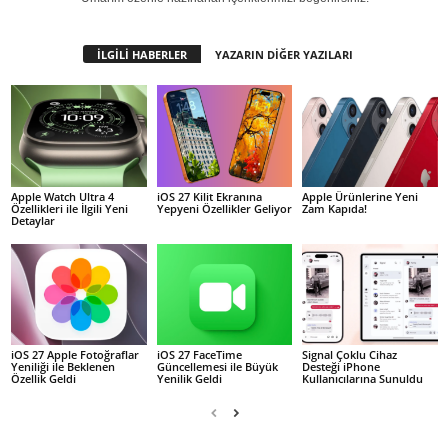
İLGİLİ HABERLER
YAZARIN DİĞER YAZILARI
Apple Watch Ultra 4
iOS 27 Kilit Ekranına
Apple Ürünlerine Yeni
Özellikleri ile İlgili Yeni
Yepyeni Özellikler Geliyor
Zam Kapıda!
Detaylar
iOS 27 Apple Fotoğraflar
iOS 27 FaceTime
Signal Çoklu Cihaz
Yeniliği ile Beklenen
Güncellemesi ile Büyük
Desteği iPhone
Özellik Geldi
Yenilik Geldi
Kullanıcılarına Sunuldu