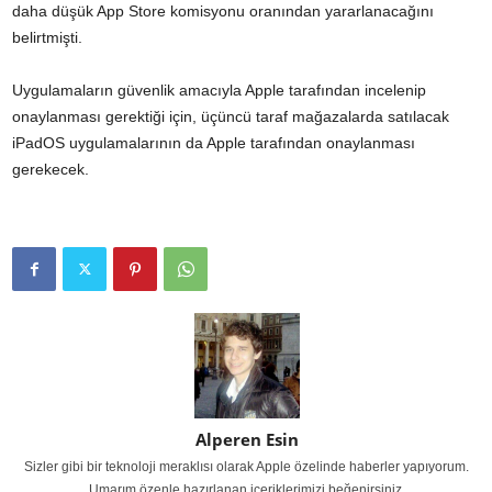
daha düşük App Store komisyonu oranından yararlanacağını
belirtmişti.
Uygulamaların güvenlik amacıyla Apple tarafından incelenip
onaylanması gerektiği için, üçüncü taraf mağazalarda satılacak
iPadOS uygulamalarının da Apple tarafından onaylanması
gerekecek.
Alperen Esin
Sizler gibi bir teknoloji meraklısı olarak Apple özelinde haberler yapıyorum.
Umarım özenle hazırlanan içeriklerimizi beğenirsiniz.