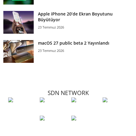
Apple iPhone 20’de Ekran Boyutunu
Büyütüyor
23 Temmuz 2026
macOS 27 public beta 2 Yayınlandı
23 Temmuz 2026
SDN NETWORK