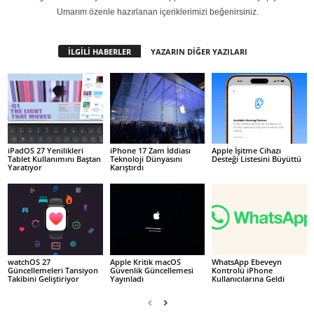
Umarım özenle hazırlanan içeriklerimizi beğenirsiniz.
İLGİLİ HABERLER
YAZARIN DİĞER YAZILARI
iPadOS 27 Yenilikleri
iPhone 17 Zam İddiası
Apple İşitme Cihazı
Tablet Kullanımını Baştan
Teknoloji Dünyasını
Desteği Listesini Büyüttü
Yaratıyor
Karıştırdı
watchOS 27
Apple Kritik macOS
WhatsApp Ebeveyn
Güncellemeleri Tansiyon
Güvenlik Güncellemesi
Kontrolü iPhone
Takibini Geliştiriyor
Yayınladı
Kullanıcılarına Geldi