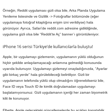
Örneğin, Reddit uygulaması gizli olsa bile, Arka Planda Uygulama
Yenileme listesinde ve Gizlilik -> Fotoğraflar bölümünde (eğer
uygulamaya fotoğraf kitaplığına erişim izni verildiyse) hala
görünüyor. Ayrıca, Safari’de reddit.com adresine gidildiğinde,
uygulama gizli olsa bile “Reddit’te Aç” banner’ı görüntüleniyor.
iPhone 16 serisi Türkiye’de kullanıcılarla buluştu!
Apple, bir uygulamayı gizlemenin, uygulamanın yüklü olduğunun
hiçbir şekilde anlaşılamayacağı anlamına gelmediği konusunda
uyarıda bulunuyor. Uygulamayı gizlemeyi onayladığınızda, “Ayarlar
gibi birkaç yerde” hala görülebileceği belirtiliyor. Gizli bir
uygulamanın telefonda yüklü olup olmadığını öğrenebilseniz bile,
Face ID veya Touch ID ile kimlik doğrulamadan uygulamayı
başlatamıyorsunuz. Gizli uygulamanın içeriği her zaman biyometrik
kilit ile korunuyor.
Elbette, Apple gelecekteki güncellemelerde bu açıkları kapatabilir