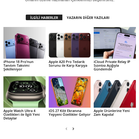
Umarım özenle hazırlanan içeriklerimizi beğenirsiniz.
İLGİLİ HABERLER
YAZARIN DİĞER YAZILARI
iPhone 18 Pro’nun
Apple A20 Pro Tedarik
iCloud Private Relay IP
Tanıtım Takvimi
Sorunu ile Karşı Karşıya
Sızıntısı Açığıyla
Şekilleniyor
Gündemde
Apple Watch Ultra 4
iOS 27 Kilit Ekranına
Apple Ürünlerine Yeni
Özellikleri ile İlgili Yeni
Yepyeni Özellikler Geliyor
Zam Kapıda!
Detaylar