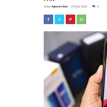
Yazar:
Alperen Esin
-
23 Eylül 2024
0
r
l
i
E
l
m
a