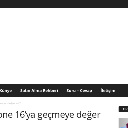
Künye
Satın Alma Rehberi
Soru – Cevap
İletişim
meye değer mi?
En 
one 16’ya geçmeye değer