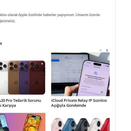
eraklısı olarak Apple özelinde haberler yapıyorum. Umarım özenle
ğenirsiniz.
RI
A20 Pro Tedarik Sorunu
iCloud Private Relay IP Sızıntısı
şı Karşıya
Açığıyla Gündemde