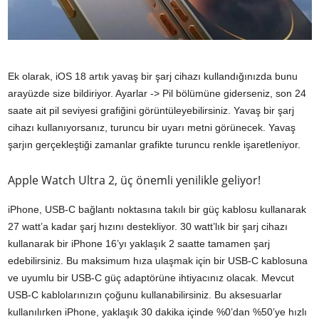
Ek olarak, iOS 18 artık yavaş bir şarj cihazı kullandığınızda bunu
arayüzde size bildiriyor. Ayarlar -> Pil bölümüne giderseniz, son 24
saate ait pil seviyesi grafiğini görüntüleyebilirsiniz. Yavaş bir şarj
cihazı kullanıyorsanız, turuncu bir uyarı metni görünecek. Yavaş
şarjın gerçekleştiği zamanlar grafikte turuncu renkle işaretleniyor.
Apple Watch Ultra 2, üç önemli yenilikle geliyor!
iPhone, USB-C bağlantı noktasına takılı bir güç kablosu kullanarak
27 watt’a kadar şarj hızını destekliyor. 30 watt’lık bir şarj cihazı
kullanarak bir iPhone 16’yı yaklaşık 2 saatte tamamen şarj
edebilirsiniz. Bu maksimum hıza ulaşmak için bir USB-C kablosuna
ve uyumlu bir USB-C güç adaptörüne ihtiyacınız olacak. Mevcut
USB-C kablolarınızın çoğunu kullanabilirsiniz. Bu aksesuarlar
kullanılırken iPhone, yaklaşık 30 dakika içinde %0’dan %50’ye hızlı