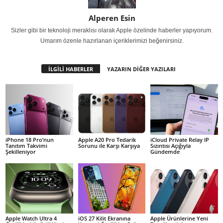
Alperen Esin
Sizler gibi bir teknoloji meraklısı olarak Apple özelinde haberler yapıyorum.
Umarım özenle hazırlanan içeriklerimizi beğenirsiniz.
İLGİLİ HABERLER
YAZARIN DİĞER YAZILARI
iPhone 18 Pro’nun
Apple A20 Pro Tedarik
iCloud Private Relay IP
Tanıtım Takvimi
Sorunu ile Karşı Karşıya
Sızıntısı Açığıyla
Şekilleniyor
Gündemde
Apple Watch Ultra 4
iOS 27 Kilit Ekranına
Apple Ürünlerine Yeni