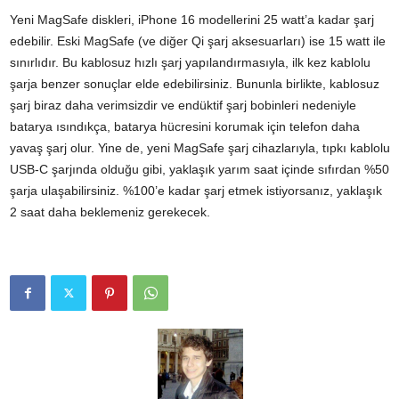
Yeni MagSafe diskleri, iPhone 16 modellerini 25 watt’a kadar şarj
edebilir. Eski MagSafe (ve diğer Qi şarj aksesuarları) ise 15 watt ile
sınırlıdır. Bu kablosuz hızlı şarj yapılandırmasıyla, ilk kez kablolu
şarja benzer sonuçlar elde edebilirsiniz. Bununla birlikte, kablosuz
şarj biraz daha verimsizdir ve endüktif şarj bobinleri nedeniyle
batarya ısındıkça, batarya hücresini korumak için telefon daha
yavaş şarj olur. Yine de, yeni MagSafe şarj cihazlarıyla, tıpkı kablolu
USB-C şarjında olduğu gibi, yaklaşık yarım saat içinde sıfırdan %50
şarja ulaşabilirsiniz. %100’e kadar şarj etmek istiyorsanız, yaklaşık
2 saat daha beklemeniz gerekecek.