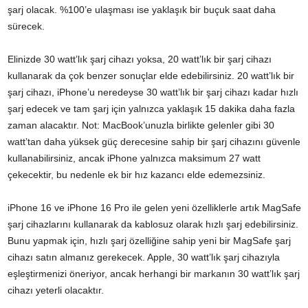
şarj olacak. %100’e ulaşması ise yaklaşık bir buçuk saat daha
sürecek.
Elinizde 30 watt’lık şarj cihazı yoksa, 20 watt’lık bir şarj cihazı
kullanarak da çok benzer sonuçlar elde edebilirsiniz. 20 watt’lık bir
şarj cihazı, iPhone’u neredeyse 30 watt’lık bir şarj cihazı kadar hızlı
şarj edecek ve tam şarj için yalnızca yaklaşık 15 dakika daha fazla
zaman alacaktır. Not: MacBook’unuzla birlikte gelenler gibi 30
watt’tan daha yüksek güç derecesine sahip bir şarj cihazını güvenle
kullanabilirsiniz, ancak iPhone yalnızca maksimum 27 watt
çekecektir, bu nedenle ek bir hız kazancı elde edemezsiniz.
iPhone 16 ve iPhone 16 Pro ile gelen yeni özelliklerle artık MagSafe
şarj cihazlarını kullanarak da kablosuz olarak hızlı şarj edebilirsiniz.
Bunu yapmak için, hızlı şarj özelliğine sahip yeni bir MagSafe şarj
cihazı satın almanız gerekecek. Apple, 30 watt’lık şarj cihazıyla
eşleştirmenizi öneriyor, ancak herhangi bir markanın 30 watt’lık şarj
cihazı yeterli olacaktır.