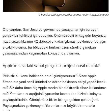
iPhone’lardaki aşırı sıcaklık uyarısı neden kaynaklanıyor?
Öte yandan, San Jose ve çevresinde yaşayanlar için bu uyarı
gerçek bir tehlikeyi işaret ediyor. Önümüzdeki birkaç gün boyunca
hava sıcaklıklarının 42 dereceye kadar çıkması bekleniyor ve aşırı
sıcaklık uyarısı, bu bölgedeki herkesi uzun süreli dış mekan
çalışmalarından kaçınmaları konusunda uyarıyor.
Apple’ın sıradaki sanal gerçeklik projesi nasıl olacak?
Peki siz bu konu hakkında ne düşünüyorsunuz? Sizce Apple
firmasının yeni nesil ürünleri sektörde beklenen etkiyi yapabilecek
mi? Siz daha önce hiç Apple marka bir elektronik cihaz kullandınız
mı? Yanıtlarınızı aşağıdaki yorumlar kısmından bizimle kolayca
paylaşabilirsiniz. Görüşleriniz bizim için gerçekten çok değerli.
Paylaşmaktan çekinmeyin! Yorumlarınızı büyük bir merakla