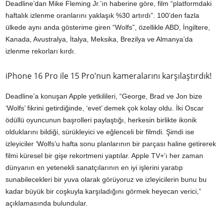
Deadline’dan Mike Fleming Jr.’ın haberine göre, film “platformdaki
haftalık izlenme oranlarını yaklaşık %30 artırdı”. 100’den fazla
ülkede aynı anda gösterime giren “Wolfs”, özellikle ABD, İngiltere,
Kanada, Avustralya, İtalya, Meksika, Brezilya ve Almanya’da
izlenme rekorları kırdı.
iPhone 16 Pro ile 15 Pro’nun kameralarını karşılaştırdık!
Deadline’a konuşan Apple yetkilileri, “George, Brad ve Jon bize
‘Wolfs’ fikrini getirdiğinde, ‘evet’ demek çok kolay oldu. İki Oscar
ödüllü oyuncunun başrolleri paylaştığı, herkesin birlikte ikonik
olduklarını bildiği, sürükleyici ve eğlenceli bir filmdi. Şimdi ise
izleyiciler ‘Wolfs’u hafta sonu planlarının bir parçası haline getirerek
filmi küresel bir gişe rekortmeni yaptılar. Apple TV+’ı her zaman
dünyanın en yetenekli sanatçılarının en iyi işlerini yaratıp
sunabilecekleri bir yuva olarak görüyoruz ve izleyicilerin bunu bu
kadar büyük bir coşkuyla karşıladığını görmek heyecan verici,”
açıklamasında bulundular.