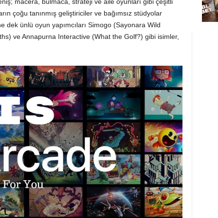
ş; macera, bulmaca, strateji ve aile oyunları gibi çeşitli
ların çoğu tanınmış geliştiriciler ve bağımsız stüdyolar
e dek ünlü oyun yapımcıları Simogo (Sayonara Wild
hs) ve Annapurna Interactive (What the Golf?) gibi isimler,