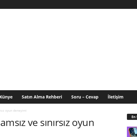
Künye
Satın Alma Rehberi
Soru – Cevap
İletişim
rsız oyun deneyimi
En 
amsız ve sınırsız oyun