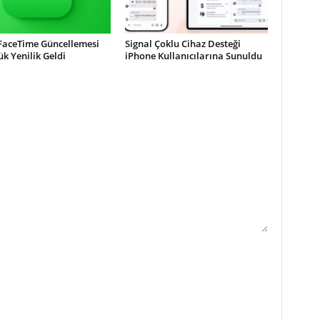
 FaceTime Güncellemesi
Signal Çoklu Cihaz Desteği
ük Yenilik Geldi
iPhone Kullanıcılarına Sunuldu