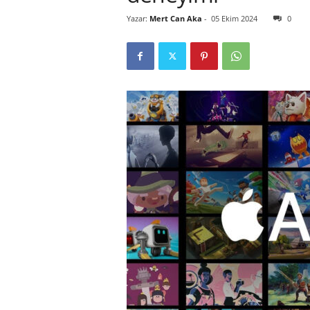
Yazar:
Mert Can Aka
-
05 Ekim 2024
0
r
l
i
E
l
m
a