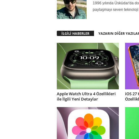
1996 yılında Üsküdar'da doğ
paylaşmayı seven teknoloji 
İLGİLİ HABERLER
YAZARIN DİĞER YAZILA
Apple Watch Ultra 4 Özellikleri
iOS 27 
ile İlgili Yeni Detaylar
Özellik