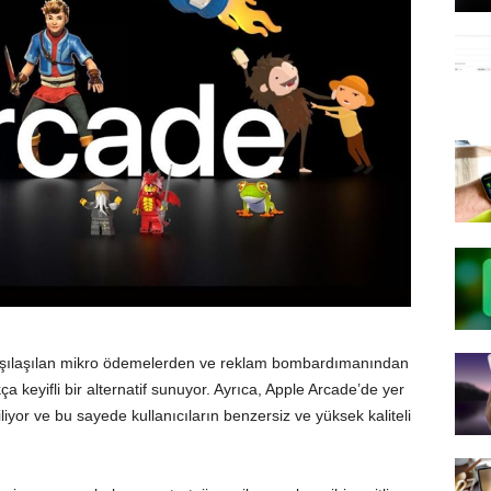
karşılaşılan mikro ödemelerden ve reklam bombardımanından
ça keyifli bir alternatif sunuyor. Ayrıca, Apple Arcade’de yer
iliyor ve bu sayede kullanıcıların benzersiz ve yüksek kaliteli