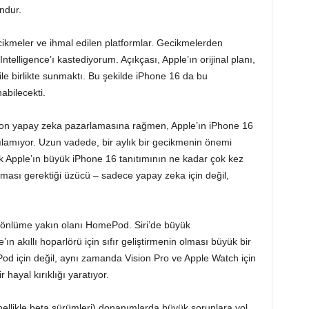
ndur.
ikmeler ve ihmal edilen platformlar. Gecikmelerden
lligence’ı kastediyorum. Açıkçası, Apple’ın orijinal planı,
0 ile birlikte sunmaktı. Bu şekilde iPhone 16 da bu
abilecekti.
 ton yapay zeka pazarlamasına rağmen, Apple’ın iPhone 16
nılamıyor. Uzun vadede, bir aylık bir gecikmenin önemi
pple’ın büyük iPhone 16 tanıtımının ne kadar çok kez
ılması gerektiği üzücü – sadece yapay zeka için değil,
 gönlüme yakın olanı HomePod. Siri’de büyük
ın akıllı hoparlörü için sıfır geliştirmenin olması büyük bir
od için değil, aynı zamanda Vision Pro ve Apple Watch için
hayal kırıklığı yaratıyor.
ellikle beta sürümleri) donanımlarda büyük sorunlara yol