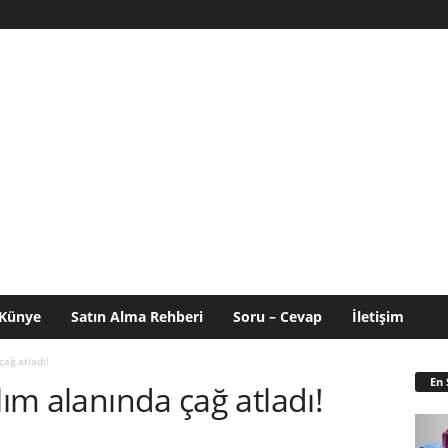
Künye
Satın Alma Rehberi
Soru – Cevap
İletişim
çağ atladı!
En 
lım alanında çağ atladı!