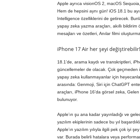
Apple ayrıca visionOS 2, macOS Sequoia,
Hem de hepsini aynı gün! iOS 18.1 bu ayın 
Intelligence özelliklerini de getirecek. Bu
yapay zeka yazma araçları, akıllı bildirim 
mesajları ve özetleri, Anılar filmi oluşturm
iPhone 17 Air her şeyi değiştirebilir
18.1’de, arama kaydı ve transkriptleri, iPh
güncellemeler de olacak. Çok geçmeden 
yapay zeka kullanmayanlar için heyecanla b
arasında: Genmoji, Siri için ChatGPT ent
araçları, iPhone 16’da görsel zeka, Gelen 
bulunuyor.
Apple’ın şu ana kadar yayınladığı ve gelece
yazılım ekiplerinin sadece bu yıl başardık
Apple’ın yazılım yılıyla ilgili pek çok iyi
var. Burada belirli hatalara veya perform