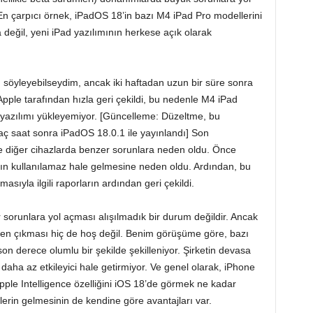
. En çarpıcı örnek, iPadOS 18’in bazı M4 iPad Pro modellerini
 değil, yeni iPad yazılımının herkese açık olarak
 söyleyebilseydim, ancak iki haftadan uzun bir süre sonra
pple tarafından hızla geri çekildi, bu nedenle M4 iPad
 yazılımı yükleyemiyor. [Güncelleme: Düzeltme, bu
 saat sonra iPadOS 18.0.1 ile yayınlandı] Son
 diğer cihazlarda benzer sorunlara neden oldu. Önce
ın kullanılamaz hale gelmesine neden oldu. Ardından, bu
sıyla ilgili raporların ardından geri çekildi.
r sorunlara yol açması alışılmadık bir durum değildir. Ancak
den çıkması hiç de hoş değil. Benim görüşüme göre, bazı
son derece olumlu bir şekilde şekilleniyor. Şirketin devasa
ı daha az etkileyici hale getirmiyor. Ve genel olarak, iPhone
Apple Intelligence özelliğini iOS 18’de görmek ne kadar
lerin gelmesinin de kendine göre avantajları var.