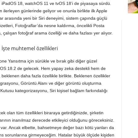
 iPadOS 18, watchOS 11 ve tvOS 18’i de piyasaya sürdü.
ilerleyen günlerinde geliyor ve onunla birlikte ilk Apple
nlar arasında yeni bir Siri deneyimi, sistem çapında güçlü
özetleri, Fotoğraflar’da nesne kaldırma, öncelikli Posta
a, çalışan fotoğraf arama özelliği ve daha fazlası yer alıyor.
! İşte muhtemel özellikleri
one Yansıtma için sürükle ve bırak gibi diğer güzel
iOS 18.2 de gelecek. Hem yapay zeka destekli hem de
eklenen daha fazla özellikle birlikte. Beklenen özellikler
egrasyonu, Görüntü Alanı ve diğer görüntü oluşturma
Kutusu kategorizasyonu, Siri kişisel bağlam farkındalığı
k olan tüm özellikleri biraraya getirdiğinizde, şirketin
larının inanılmaz derecede etkileyici olduğunu göreceksiniz.
 şey var. Ancak elbette, bahsetmeye değer bazı kötü yanları da
ans sorunlarına girmeyeceğim. Hatalar büyük ölçüde kişiden