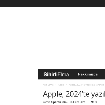
Hakkımızda
S
i
Ana Sayfa
Apple
Apple, 2024’te yazılım alanında 
Apple, 2024’te yazı
h
Yazar:
Alperen Esin
-
06 Ekim 2024
0
i