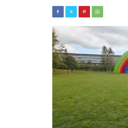
r
l
i
E
l
m
a