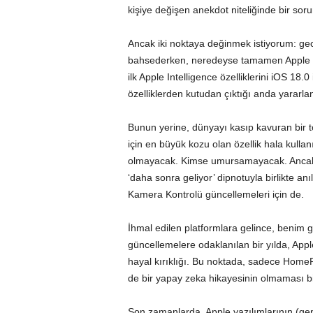
kişiye değişen anekdot niteliğinde bir soru
Ancak iki noktaya değinmek istiyorum: gec
bahsederken, neredeyse tamamen Apple Inte
ilk Apple Intelligence özelliklerini iOS 18.
özelliklerden kutudan çıktığı anda yararlan
Bunun yerine, dünyayı kasıp kavuran bir
için en büyük kozu olan özellik hala kulla
olmayacak. Kimse umursamayacak. Ancak A
‘daha sonra geliyor’ dipnotuyla birlikte an
Kamera Kontrolü güncellemeleri için de.
İhmal edilen platformlara gelince, benim
güncellemelere odaklanılan bir yılda, Apple’
hayal kırıklığı. Bu noktada, sadece HomeP
de bir yapay zeka hikayesinin olmaması bir 
Son zamanlarda, Apple yazılımlarının (gen