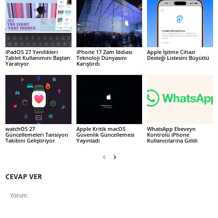
iPadOS 27 Yenilikleri
iPhone 17 Zam İddiası
Apple İşitme Cihazı
Tablet Kullanımını Baştan
Teknoloji Dünyasını
Desteği Listesini Büyüttü
Yaratıyor
Karıştırdı
watchOS 27
Apple Kritik macOS
WhatsApp Ebeveyn
Güncellemeleri Tansiyon
Güvenlik Güncellemesi
Kontrolü iPhone
Takibini Geliştiriyor
Yayınladı
Kullanıcılarına Geldi
CEVAP VER