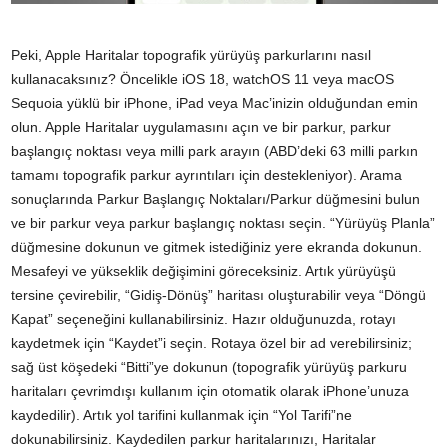
Peki, Apple Haritalar topografik yürüyüş parkurlarını nasıl
kullanacaksınız? Öncelikle iOS 18, watchOS 11 veya macOS
Sequoia yüklü bir iPhone, iPad veya Mac’inizin olduğundan emin
olun. Apple Haritalar uygulamasını açın ve bir parkur, parkur
başlangıç noktası veya milli park arayın (ABD’deki 63 milli parkın
tamamı topografik parkur ayrıntıları için destekleniyor). Arama
sonuçlarında Parkur Başlangıç Noktaları/Parkur düğmesini bulun
ve bir parkur veya parkur başlangıç noktası seçin. “Yürüyüş Planla”
düğmesine dokunun ve gitmek istediğiniz yere ekranda dokunun.
Mesafeyi ve yükseklik değişimini göreceksiniz. Artık yürüyüşü
tersine çevirebilir, “Gidiş-Dönüş” haritası oluşturabilir veya “Döngü
Kapat” seçeneğini kullanabilirsiniz. Hazır olduğunuzda, rotayı
kaydetmek için “Kaydet”i seçin. Rotaya özel bir ad verebilirsiniz;
sağ üst köşedeki “Bitti”ye dokunun (topografik yürüyüş parkuru
haritaları çevrimdışı kullanım için otomatik olarak iPhone’unuza
kaydedilir). Artık yol tarifini kullanmak için “Yol Tarifi”ne
dokunabilirsiniz. Kaydedilen parkur haritalarınızı, Haritalar