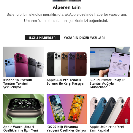
Alperen Esin
Sizler gibi bir teknoloji meraklısı olarak Apple özelinde haberler yapıyorum.
Umarım özenle hazırlanan içeriklerimizi beğenirsiniz.
İLGİLİ HABERLER
YAZARIN DİĞER YAZILARI
iPhone 18 Pro’nun
Apple A20 Pro Tedarik
iCloud Private Relay IP
Tanıtım Takvimi
Sorunu ile Karşı Karşıya
Sızıntısı Açığıyla
Şekilleniyor
Gündemde
Apple Watch Ultra 4
iOS 27 Kilit Ekranına
Apple Ürünlerine Yeni
Özellikleri ile İlgili Yeni
Yepyeni Özellikler Geliyor
Zam Kapıda!