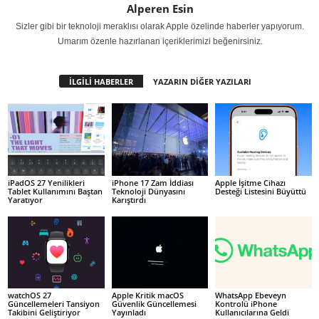
Alperen Esin
Sizler gibi bir teknoloji meraklısı olarak Apple özelinde haberler yapıyorum.
Umarım özenle hazırlanan içeriklerimizi beğenirsiniz.
İLGİLİ HABERLER
YAZARIN DİĞER YAZILARI
iPadOS 27 Yenilikleri
iPhone 17 Zam İddiası
Apple İşitme Cihazı
Tablet Kullanımını Baştan
Teknoloji Dünyasını
Desteği Listesini Büyüttü
Yaratıyor
Karıştırdı
watchOS 27
Apple Kritik macOS
WhatsApp Ebeveyn
Güncellemeleri Tansiyon
Güvenlik Güncellemesi
Kontrolü iPhone
Takibini Geliştiriyor
Yayınladı
Kullanıcılarına Geldi