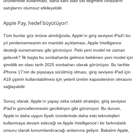
ürünlerinde kullanması, daha karlı olan üst segment cihazların
satışlarını olumsuz etkileyebilir.
Apple Pay, hedef büyütüyor!
Tüm bunlar göz önüne alındığında, Apple’ın giriş seviyesi iPad’i bu
yıl yenilememesinin en mantıklı açıklaması, Apple Intelligence
desteği sunamaması gibi görünüyor. Peki yeni model ne zaman
gelecek? İlk başta bu sonbaharda gelmesi beklenen yeni model için
şimdilik en olası tarih 2025 sonbaharı olarak görünüyor. Bu tarihte
iPhone 17’nin de piyasaya sürülmüş olması, giriş seviyesi iPad için
A18 çipinin kullanılabilmesi için yeterli üretim kapasitesinin olmasını
sağlayabilir.
Sonuç olarak, Apple’ın yapay zeka odaklı stratejisi, giriş seviyesi
iPad’in güncellenmesini geciktiriyor gibi görünüyor. Bu durum,
Apple’ın daha uygun fiyatlı ürünlerinde daha eski teknolojileri
kullanmaya devam edeceği ve Apple Intelligence’ı bir farkındalık
unsuru olarak konumlandıracağı anlamına geliyor. Bakalım Apple,