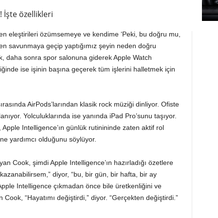
İşte özellikleri
elen eleştirileri özümsemeye ve kendime ‘Peki, bu doğru mu,
men savunmaya geçip yaptığımız şeyin neden doğru
, daha sonra spor salonuna giderek Apple Watch
ğinde ise işinin başına geçerek tüm işlerini halletmek için
asında AirPods’larından klasik rock müziği dinliyor. Ofiste
anıyor. Yolculuklarında ise yanında iPad Pro’sunu taşıyor.
Apple Intelligence’ın günlük rutinininde zaten aktif rol
ine yardımcı olduğunu söylüyor.
n Cook, şimdi Apple Intelligence’ın hazırladığı özetlere
zanabilirsem,” diyor, “bu, bir gün, bir hafta, bir ay
pple Intelligence çıkmadan önce bile üretkenliğini ve
en Cook, “Hayatımı değiştirdi,” diyor. “Gerçekten değiştirdi.”