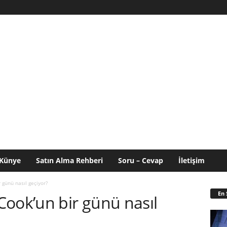
Künye
Satın Alma Rehberi
Soru – Cevap
İletişim
 günü nasıl geçiyor?
En 
Cook’un bir günü nasıl