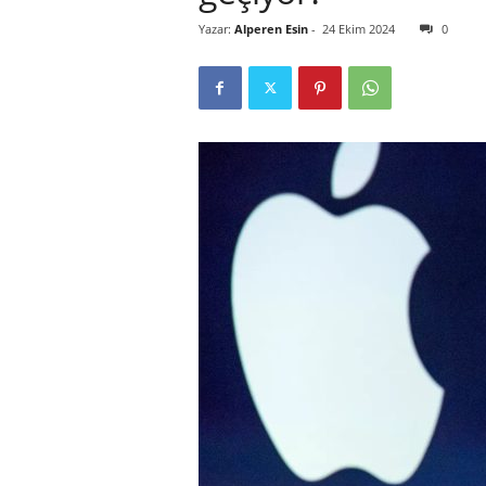
Yazar:
Alperen Esin
-
24 Ekim 2024
0
r
l
i
E
l
m
a