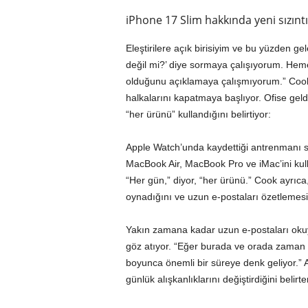
iPhone 17 Slim hakkında yeni sızıntı! 
Eleştirilere açık birisiyim ve bu yüzden g
değil mi?’ diye sormaya çalışıyorum. He
olduğunu açıklamaya çalışmıyorum.” Cook
halkalarını kapatmaya başlıyor. Ofise geldi
“her ürünü” kullandığını belirtiyor:
Apple Watch’unda kaydettiği antrenmanı sır
MacBook Air, MacBook Pro ve iMac’ini kull
“Her gün,” diyor, “her ürünü.” Cook ayrıca, 
oynadığını ve uzun e-postaları özetlemes
Yakın zamana kadar uzun e-postaları okuya
göz atıyor. “Eğer burada ve orada zaman ka
boyunca önemli bir süreye denk geliyor.” A
günlük alışkanlıklarını değiştirdiğini belirt