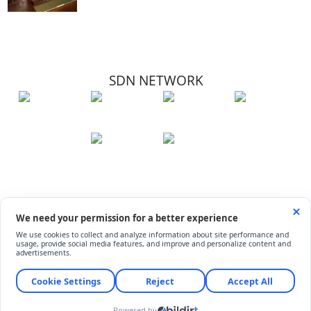
SDN NETWORK
Hakkımızda
Künye
İletişim
Çerez Kullanımı
Soru-Cevap
©
ShiftDelete.Net