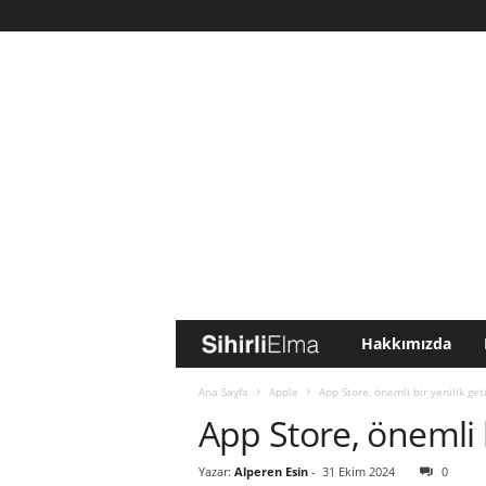
Hakkımızda
S
i
Ana Sayfa
Apple
App Store, önemli bir yenilik geti
App Store, önemli b
h
Yazar:
Alperen Esin
-
31 Ekim 2024
0
i