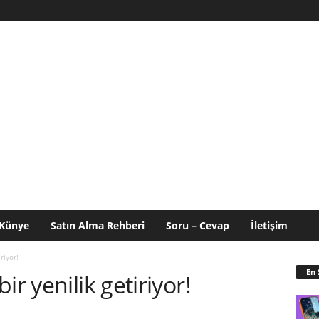
Künye
Satın Alma Rehberi
Soru – Cevap
İletişim
riyor!
En 
ir yenilik getiriyor!