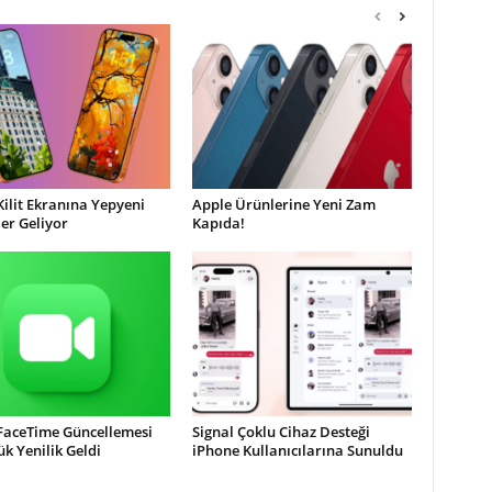
Kilit Ekranına Yepyeni
Apple Ürünlerine Yeni Zam
ler Geliyor
Kapıda!
 FaceTime Güncellemesi
Signal Çoklu Cihaz Desteği
ük Yenilik Geldi
iPhone Kullanıcılarına Sunuldu