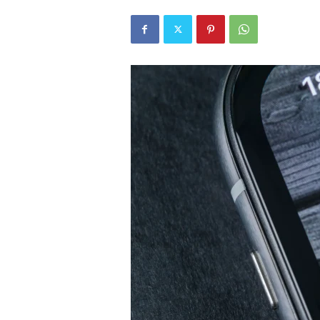
r
l
i
E
l
m
a