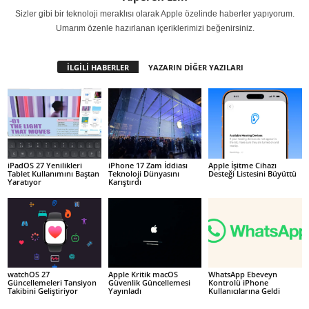
Sizler gibi bir teknoloji meraklısı olarak Apple özelinde haberler yapıyorum.
Umarım özenle hazırlanan içeriklerimizi beğenirsiniz.
İLGİLİ HABERLER
YAZARIN DİĞER YAZILARI
iPadOS 27 Yenilikleri
iPhone 17 Zam İddiası
Apple İşitme Cihazı
Tablet Kullanımını Baştan
Teknoloji Dünyasını
Desteği Listesini Büyüttü
Yaratıyor
Karıştırdı
watchOS 27
Apple Kritik macOS
WhatsApp Ebeveyn
Güncellemeleri Tansiyon
Güvenlik Güncellemesi
Kontrolü iPhone
Takibini Geliştiriyor
Yayınladı
Kullanıcılarına Geldi