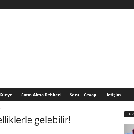
Künye
Satın Alma Rehberi
Soru – Cevap
İletişim
ilir!
En 
liklerle gelebilir!