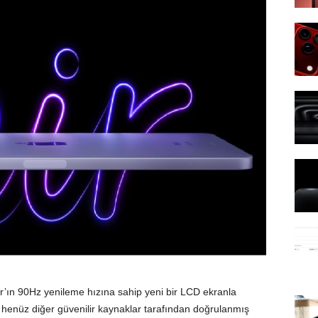
ir’ın 90Hz yenileme hızına sahip yeni bir LCD ekranla
 henüz diğer güvenilir kaynaklar tarafından doğrulanmış