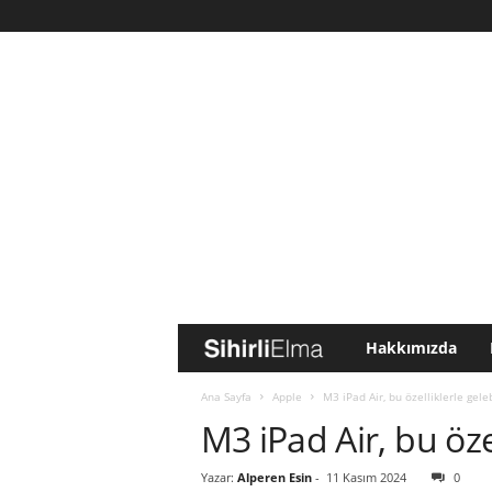
Hakkımızda
S
i
Ana Sayfa
Apple
M3 iPad Air, bu özelliklerle geleb
M3 iPad Air, bu özel
h
Yazar:
Alperen Esin
-
11 Kasım 2024
0
i