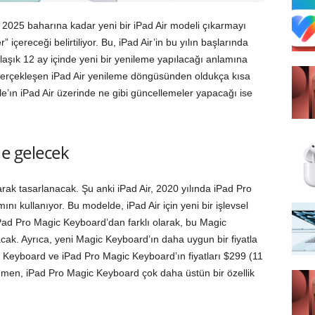
 2025 baharına kadar yeni bir iPad Air modeli çıkarmayı
r” içereceği belirtiliyor. Bu, iPad Air’in bu yılın başlarında
laşık 12 ay içinde yeni bir yenileme yapılacağı anlamına
 gerçekleşen iPad Air yenileme döngüsünden oldukça kısa
ple’ın iPad Air üzerinde ne gibi güncellemeler yapacağı ise
le gelecek
arak tasarlanacak. Şu anki iPad Air, 2020 yılında iPad Pro
mını kullanıyor. Bu modelde, iPad Air için yeni bir işlevsel
i iPad Pro Magic Keyboard’dan farklı olarak, bu Magic
ak. Ayrıca, yeni Magic Keyboard’ın daha uygun bir fiyatla
Keyboard ve iPad Pro Magic Keyboard’ın fiyatları $299 (11
ağmen, iPad Pro Magic Keyboard çok daha üstün bir özellik