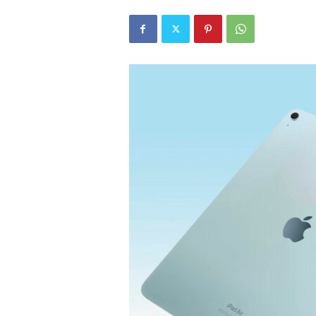
r
l
i
E
l
m
a