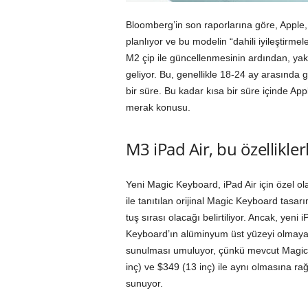
Bloomberg’in son raporlarına göre, Apple,
planlıyor ve bu modelin “dahili iyileştirmele
M2 çip ile güncellenmesinin ardından, yak
geliyor. Bu, genellikle 18-24 ay arasında
bir süre. Bu kadar kısa bir süre içinde Ap
merak konusu.
M3 iPad Air, bu özellikler
Yeni Magic Keyboard, iPad Air için özel ol
ile tanıtılan orijinal Magic Keyboard tasarı
tuş sırası olacağı belirtiliyor. Ancak, yen
Keyboard’ın alüminyum üst yüzeyi olmayac
sunulması umuluyor, çünkü mevcut Magic 
inç) ve $349 (13 inç) ile aynı olmasına r
sunuyor.