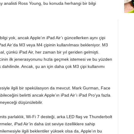
ay analisti Ross Young, bu konuda herhangi bir bilgi
!
bilgi yok, ancak Apple’ın iPad Air’ı güncellerken aynı çipi
Pad Air’da M3 veya M4 çipinin kullanılması bekleniyor. M3
al, çünkü iPad Air, her zaman bir yıl geriden gelmişti.
ecinin ilk jenerasyonunu hızla geçmek istemesi ve bu yüzden
k dahilinde. Ancak, şu an için daha çok M3 çipi kullanımı
esiyle ilgili bir spekülasyon da mevcut. Mark Gurman, Face
abileceğini belirtti ancak Apple’ın iPad Air’ı iPad Pro’ya fazla
meyeceği düşünülebilir.
 nits parlaklık, Wi-Fi 7 desteği, arka LED flaş ve Thunderbolt
irmeler, iPad Air’in daha üst seviye özelliklere sahip
nilemesiyle ilgili beklentiler yüksek olsa da, Apple’ın bu