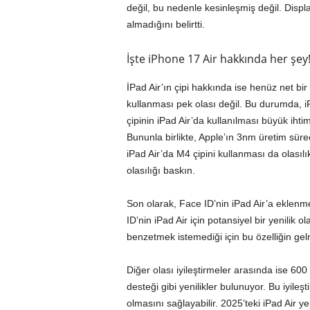
değil, bu nedenle kesinleşmiş değil. Displ
almadığını belirtti.
İşte iPhone 17 Air hakkında her şey
İPad Air’ın çipi hakkında ise henüz net bir 
kullanması pek olası değil. Bu durumda, i
çipinin iPad Air’da kullanılması büyük ihtim
Bununla birlikte, Apple’ın 3nm üretim sür
iPad Air’da M4 çipini kullanması da olasılı
olasılığı baskın.
Son olarak, Face ID’nin iPad Air’a eklenm
ID’nin iPad Air için potansiyel bir yenilik ol
benzetmek istemediği için bu özelliğin gel
Diğer olası iyileştirmeler arasında ise 600
desteği gibi yenilikler bulunuyor. Bu iyileşt
olmasını sağlayabilir. 2025’teki iPad Air ye