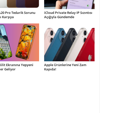
A20 Pro Tedarik Sorunu
iCloud Private Relay IP Sızıntısı
şı Karşıya
Açığıyla Gündemde
Kilit Ekranına Yepyeni
Apple Ürünlerine Yeni Zam
ler Geliyor
Kapıda!