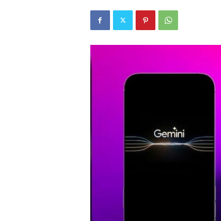
r
l
i
E
l
m
a