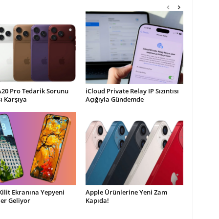
A20 Pro Tedarik Sorunu
iCloud Private Relay IP Sızıntısı
şı Karşıya
Açığıyla Gündemde
Kilit Ekranına Yepyeni
Apple Ürünlerine Yeni Zam
ler Geliyor
Kapıda!