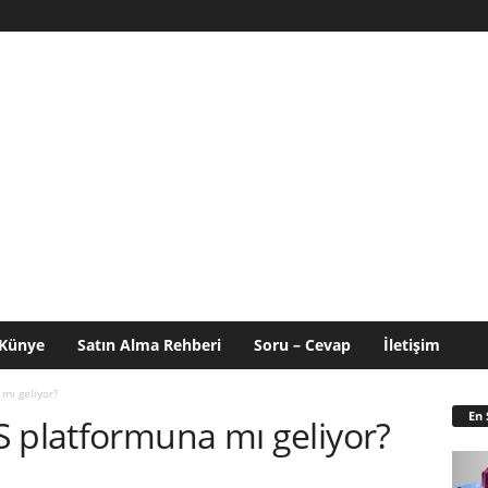
Künye
Satın Alma Rehberi
Soru – Cevap
İletişim
mı geliyor?
En 
S platformuna mı geliyor?