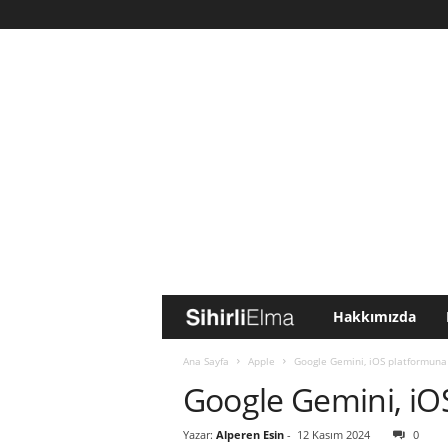
Hakkımızda
S
i
Ana Sayfa
Apple
Google Gemini, iOS platformuna 
Google Gemini, iO
h
Yazar:
Alperen Esin
-
12 Kasım 2024
0
i